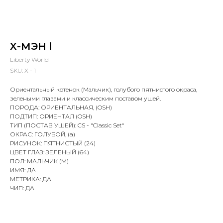
X-МЭН l
Liberty World
SKU:
X - 1
Ориентальный котенок (Мальчик), голубого пятнистого окраса,
зелеными глазами и классическим поставом ушей.
ПОРОДА: ОРИЕНТАЛЬНАЯ, (OSH)
ПОДТИП: ОРИЕНТАЛ (OSH)
ТИП (ПОСТАВ УШЕЙ): CS - "Classiс Set"
ОКРАС: ГОЛУБОЙ, (a)
РИСУНОК: ПЯТНИСТЫЙ (24)
ЦВЕТ ГЛАЗ: ЗЕЛЕНЫЙ (64)
ПОЛ: МАЛЬЧИК (M)
ИМЯ: ДА
МЕТРИКА: ДА
ЧИП: ДА