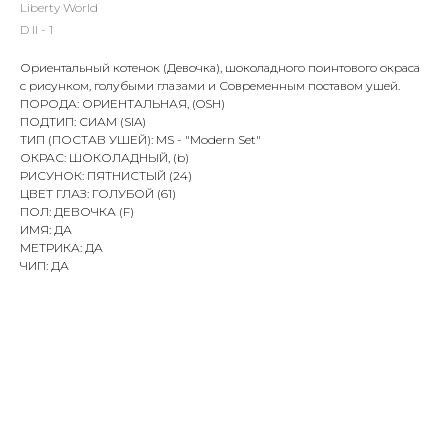
Liberty World
D ll - 1
Ориентальный котенок (Девочка), шоколадного поинтового окраса
с рисунком, голубыми глазами и Современным поставом ушей.
ПОРОДА: ОРИЕНТАЛЬНАЯ, (OSH)
ПОДТИП: СИАМ (SIA)
ТИП (ПОСТАВ УШЕЙ): MS - "Modern Set"
ОКРАС: ШОКОЛАДНЫЙ, (b)
РИСУНОК: ПЯТНИСТЫЙ (24)
ЦВЕТ ГЛАЗ: ГОЛУБОЙ (61)
ПОЛ: ДЕВОЧКА (F)
ИМЯ: ДА
МЕТРИКА: ДА
ЧИП: ДА